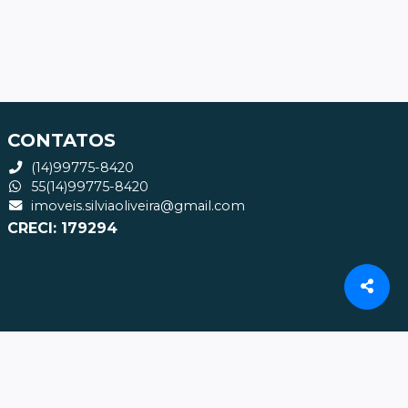
CONTATOS
(14)99775-8420
55(14)99775-8420
imoveis.silviaoliveira@gmail.com
CRECI: 179294