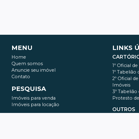
MENU
LINKS 
CARTÓRI
Home
Quem somos
1º Oficial d
Anuncie seu imóvel
1º Tabelião
Contato
2º Oficial d
Imóveis
PESQUISA
3º Tabelião
Imóveis para venda
Protesto d
Imóveis para locação
OUTROS
Prefeitura
Central de 
Tabela de C
2ª Via do B