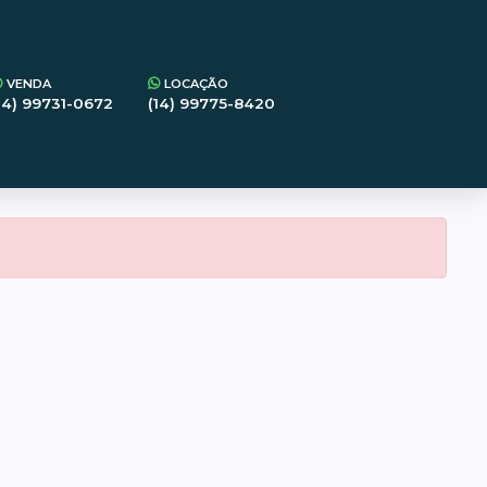
VENDA
LOCAÇÃO
14) 99731-0672
(14) 99775-8420