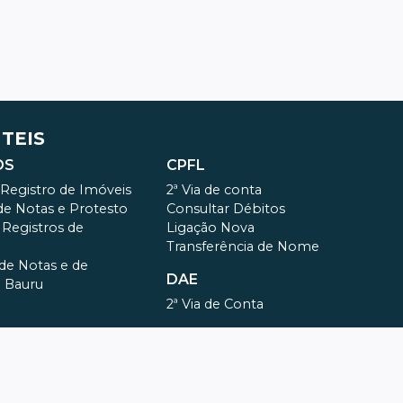
ÚTEIS
OS
CPFL
e Registro de Imóveis
2ª Via de conta
 de Notas e Protesto
Consultar Débitos
e Registros de
Ligação Nova
Transferência de Nome
 de Notas e de
DAE
e Bauru
2ª Via de Conta
REAJUSTE DE ALUGUEL
Registradores
Índices
ustas
oleto