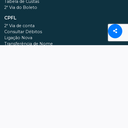
Tabela de Custas
2ª Via do Boleto
CPFL
2ª Via de conta
Consultar Débitos
Ligação Nova
Transferência de Nome
DAE
2ª Via de Conta
REAJUSTE DE ALUGUEL
Índices
CONTATOS
(14)99775-8420
55(14)99775-8420
imoveis.silviaoliveira@gmail.com
CRECI: 179294